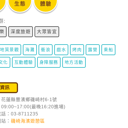
生態
體驗
群:
樂
深度旅遊
大眾皆宜
地質景觀
海灘
衝浪
戲水
烤肉
露營
乘船
文化
互動體驗
身障服務
地方活動
遊資訊
花蓮縣豐濱鄉磯崎村6-1號
9:00~17:00(最晚16:20進場)
話：03-8711235
網站：
磯崎海濱遊憩區