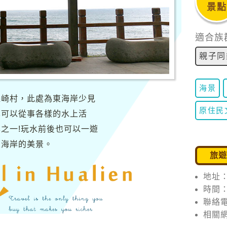
景點
適合族
親子同
海景
磯崎村，此處為東海岸少見
原住民
也可以從事各樣的水上活
之一!玩水前後也可以一遊
東海岸的美景。
旅
地址：
時間：0
聯絡電
相關