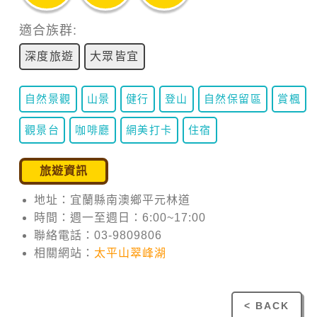
適合族群:
深度旅遊
大眾皆宜
自然景觀
山景
健行
登山
自然保留區
賞楓
觀景台
咖啡廳
網美打卡
住宿
旅遊資訊
地址：宜蘭縣南澳鄉平元林道
時間：週一至週日：6:00~17:00
聯絡電話：03-9809806
相關網站：
太平山翠峰湖
< BACK