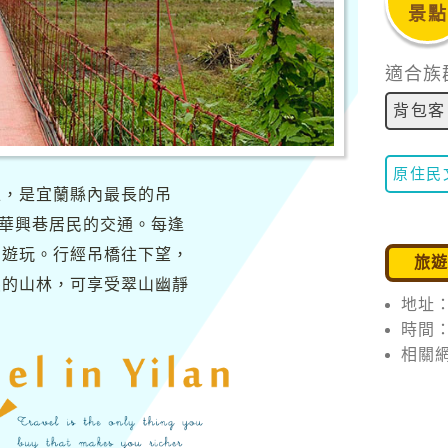
景點
適合族
背包客
原住民
上，是宜蘭縣內最長的吊
岸華興巷居民的交通。每逢
、遊玩。行經吊橋往下望，
旅
溪的山林，可享受翠山幽靜
地址
時間
相關