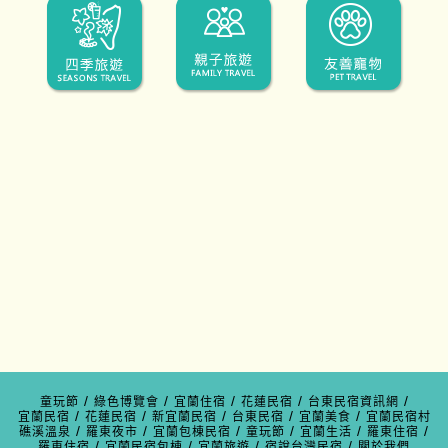
/
/
/
/
/
童玩節
綠色博覽會
宜蘭住宿
花蓮民宿
台東民宿資訊網
/
/
/
/
/
宜蘭民宿
花蓮民宿
新宜蘭民宿
台東民宿
宜蘭美食
宜蘭民宿村
/
/
/
/
/
/
礁溪溫泉
羅東夜市
宜蘭包棟民宿
童玩節
宜蘭生活
羅東住宿
/
/
/
/
羅東住宿
宜蘭民宿包棟
宜蘭旅遊
宿說台灣民宿
關於我們