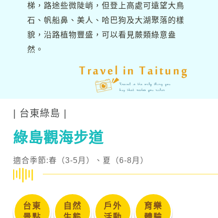
梯，路途些微陡峭，但登上高處可遠望大鳥
石、帆船鼻、美人、哈巴狗及大湖聚落的樣
貌，沿路植物豐盛，可以看見蕨類綠意盎
然。
| 台東綠島 |
綠島觀海步道
適合季節:春（3-5月）、夏（6-8月）
台東
自然
戶外
育樂
景點
生態
活動
體驗