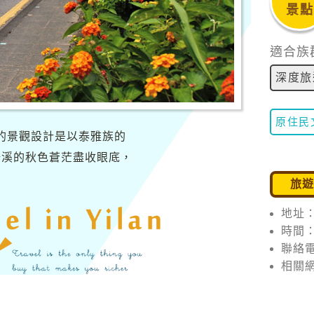
景點
適合族
深度旅
原住民
橋的景觀設計是以泰雅族的
陽溪的秋色蒼茫盡收眼底，
旅
地址
時間
聯絡電
相關