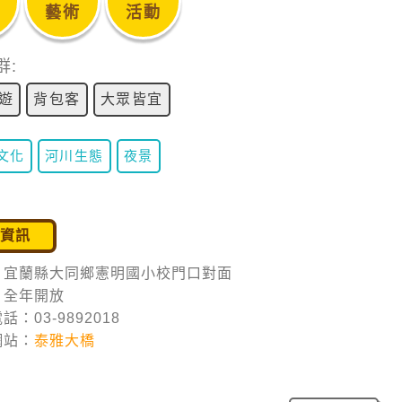
藝術
活動
群:
遊
背包客
大眾皆宜
文化
河川生態
夜景
遊資訊
：宜蘭縣大同鄉憲明國小校門口對面
：全年開放
話：03-9892018
網站：
泰雅大橋