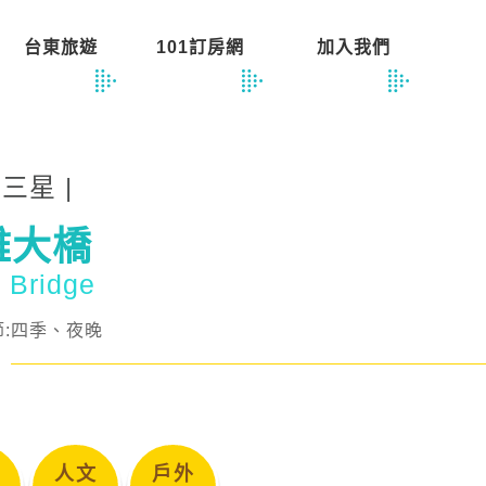
台東旅遊
101訂房網
加入我們
蘭三星 |
雅大橋
a Bridge
節:四季、夜晚
人文
戶外